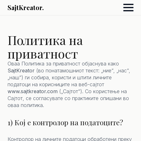
SajtKreator.
Политика на
приватност
Оваа Политика за приватност објаснува како
SajtKreator
(во понатамошниот текст: „ние“, „нас“,
„наш“) ги собира, користи и штити личните
податоци на корисниците на веб-сајтот
www.sajtkreator.com
(„Сајтот“). Со користење на
Сајтот, се согласувате со практиките опишани во
оваа политика.
1) Кој е контролор на податоците?
Контролор на личните податоци обработени преку