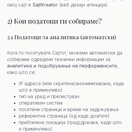
овој сајт е
SajtKreator
(веб дизајн агенција).
2) Кои податоци ги собираме?
2.1 Податоци за аналитика (автоматски)
Кога го посетувате Сајтот, можеме автоматски да
собираме одредени технички информации за
аналитика и подобрување на перформансите
,
како што се:
IP адреса (или скратена/анонимизирана, каде
што е применливо)
тип на уред и прелистувач
оперативен систем
посетени страници и време на задржување
референтна страница (од каде доаѓате)
приближна локација (град/држава, каде што
е применливо)