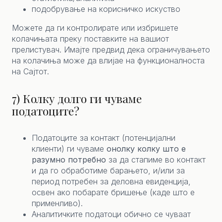
подобрување на корисничко искуство
Можете да ги контролирате или избришете
колачињата преку поставките на вашиот
прелистувач. Имајте предвид дека ограничувањето
на колачиња може да влијае на функционалноста
на Сајтот.
7) Колку долго ги чуваме
податоците?
Податоците за контакт (потенцијални
клиенти) ги чуваме
онолку колку што е
разумно потребно
за да стапиме во контакт
и да го обработиме барањето, и/или за
период потребен за деловна евиденција,
освен ако побарате бришење (каде што е
применливо).
Аналитичките податоци обично се чуваат