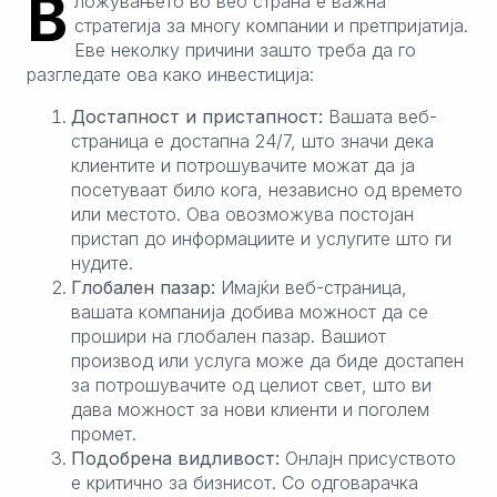
В
ложувањето во веб странa е важна
стратегија за многу компании и претпријатија.
Еве неколку причини зашто треба да го
разгледате ова како инвестиција:
Достапност и пристапност:
Вашата веб-
страница е достапна 24/7, што значи дека
клиентите и потрошувачите можат да ја
посетуваат било кога, независно од времето
или местото. Ова овозможува постојан
пристап до информациите и услугите што ги
нудите.
Глобален пазар:
Имајќи веб-страница,
вашата компанија добива можност да се
прошири на глобален пазар. Вашиот
производ или услуга може да биде достапен
за потрошувачите од целиот свет, што ви
дава можност за нови клиенти и поголем
промет.
Подобрена видливост:
Онлајн присуството
е критично за бизнисот. Со одговарачка