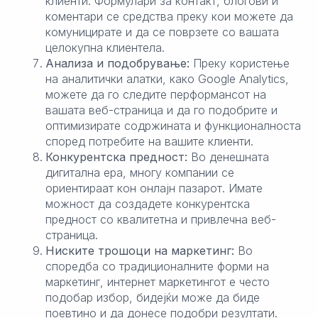
клиенти. Формулари за контакт, блогови и
коментари се средства преку кои можете да
комуницирате и да се поврзете со вашата
целокупна клиентела.
Анализа и подобрување:
Преку користење
на аналитички алатки, како Google Analytics,
можете да го следите перформансот на
вашата веб-страница и да го подобрите и
оптимизирате содржината и функционалноста
според потребите на вашите клиенти.
Конкурентска предност:
Во денешната
дигитална ера, многу компании се
ориентираат кон онлајн пазарот. Имате
можност да создадете конкурентска
предност со квалитетна и привлечна веб-
страница.
Ниските трошоци на маркетинг:
Во
споредба со традиционалните форми на
маркетинг, интернет маркетингот е често
подобар избор, бидејќи може да биде
поевтино и да донесе подобри резултати.